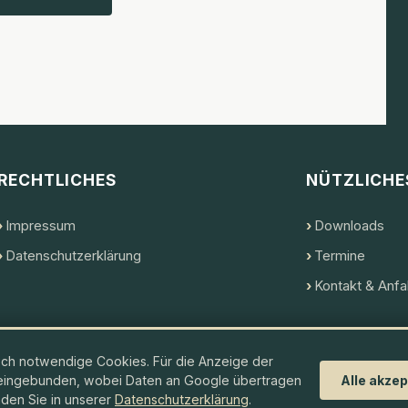
RECHTLICHES
NÜTZLICHE
Impressum
Downloads
Datenschutzerklärung
Termine
Kontakt & Anfa
ch notwendige Cookies. Für die Anzeige der
Alle akzep
 eingebunden, wobei Daten an Google übertragen
ericht Bremen
nden Sie in unserer
Datenschutzerklärung
.
r, made with
in Bremen.