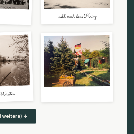
wohl nach dem Krieg
 Winter
1 weitere) ↓