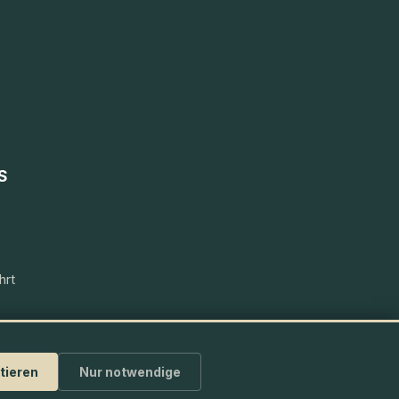
S
hrt
tieren
Nur notwendige