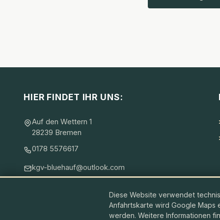
HIER FINDET IHR UNS:
Auf den Wettern 1
28239 Bremen
0178 5576617
kgv-bluehauf@outlook.com
Diese Website verwendet technis
Anfahrtskarte wird Google Maps
© 2026 Kleingärtnerverein „Blüh´ auf“ e.V. · VR2650HB, Amtsg
werden. Weitere Informationen fi
WordPress Theme – Gartenzaun – Created by Norbert Hengstele